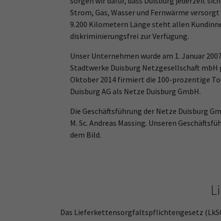
sorgen wir dafür, dass Duisburg jederzeit sic
Strom, Gas, Wasser und Fernwärme versorgt 
9.200 Kilometern Länge steht allen Kundin
diskriminierungsfrei zur Verfügung.
Unser Unternehmen wurde am 1. Januar 200
Stadtwerke Duisburg Netzgesellschaft mbH g
Oktober 2014 firmiert die 100-prozentige T
Duisburg AG als Netze Duisburg GmbH.
Die Geschäftsführung der Netze Duisburg Gmb
M. Sc. Andreas Massing. Unseren Geschäftsfüh
dem Bild.
L
Das Lieferkettensorgfaltspflichtengesetz (Lk