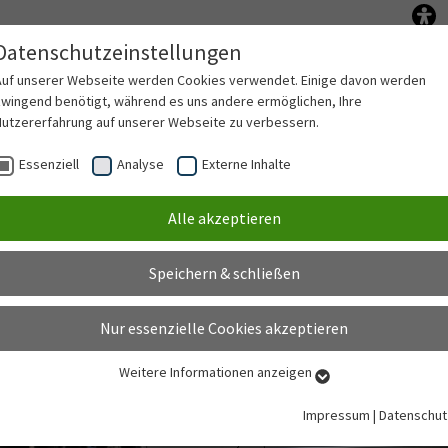
Datenschutzeinstellungen
Anschließen
Netz nutzen
PV-Anlag
Submenu for "Anschließen"
Submenu for "Ne
Auf unserer Webseite werden Cookies verwendet. Einige davon werden
zwingend benötigt, während es uns andere ermöglichen, Ihre
Nutzererfahrung auf unserer Webseite zu verbessern.
Essenziell
Analyse
Externe Inhalte
Alle akzeptieren
Speichern & schließen
Nur essenzielle Cookies akzeptieren
Weitere Informationen anzeigen
Essenziell
Essenzielle Cookies werden für grundlegende Funktionen der Webseite
Impressum
|
Datenschut
benötigt. Dadurch ist gewährleistet, dass die Webseite einwandfrei