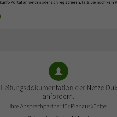
kunft-Portal anmelden oder sich registrieren, falls Sie noch kein 
Dieses Cookie wird von Google verwendet, um
Duisburger Versorgungs- und Verkehrsgesellschaft
Anbieter
betrügerische Login-Versuche zu verhindern. Es
mbH
Zweck
enthält eine User ID, die auch für Statistik- und
Marketing-Zwecke nach einem erfolgreichen Login
Laufzeit
30 Min
verwendet wird.
kurzlebiger Cookie um deren des aktuellen
Zweck
Besuchs zu speichern
r Leitungsdokumentation der Netze Du
anfordern.
Ihre Ansprechpartner für Planauskünfte: