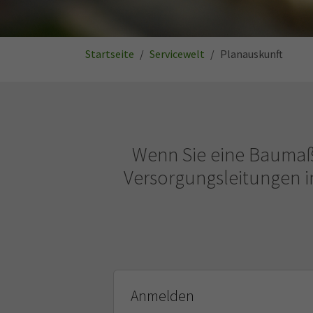
Sie sind hier:
Startseite
Servicewelt
Planauskunft
Wenn Sie eine Baumaß
Versorgungsleitungen in
Anmelden