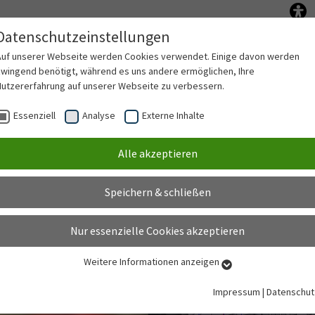
Datenschutzeinstellungen
Anschließen
Netz nutzen
PV-Anlag
Submenu for "Anschließen"
Submenu for "Ne
Auf unserer Webseite werden Cookies verwendet. Einige davon werden
zwingend benötigt, während es uns andere ermöglichen, Ihre
Nutzererfahrung auf unserer Webseite zu verbessern.
Essenziell
Analyse
Externe Inhalte
Alle akzeptieren
Speichern & schließen
Nur essenzielle Cookies akzeptieren
Weitere Informationen anzeigen
Essenziell
Essenzielle Cookies werden für grundlegende Funktionen der Webseite
Impressum
|
Datenschut
benötigt. Dadurch ist gewährleistet, dass die Webseite einwandfrei