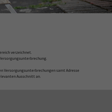
reich verzeichnet.
r Versorgungsunterbrechung.
lanten Versorgungsunterbrechungen samt Adresse
relevanten Ausschnitt an.