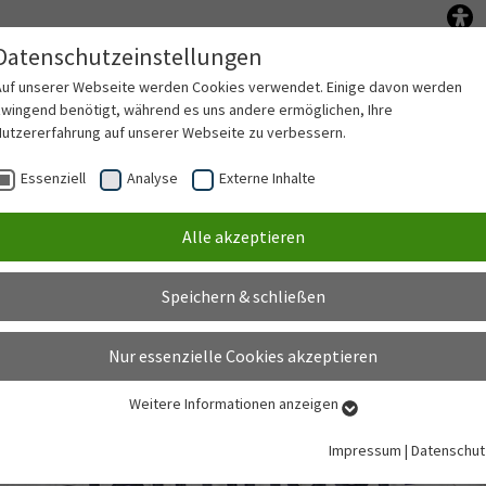
Datenschutzeinstellungen
Anschließen
Netz nutzen
PV-Anlag
Submenu for "Anschließen"
Submenu for "Ne
Auf unserer Webseite werden Cookies verwendet. Einige davon werden
zwingend benötigt, während es uns andere ermöglichen, Ihre
Nutzererfahrung auf unserer Webseite zu verbessern.
Essenziell
Analyse
Externe Inhalte
Alle akzeptieren
Speichern & schließen
Nur essenzielle Cookies akzeptieren
Weitere Informationen anzeigen
Essenziell
Essenzielle Cookies werden für grundlegende Funktionen der Webseite
Impressum
|
Datenschut
benötigt. Dadurch ist gewährleistet, dass die Webseite einwandfrei