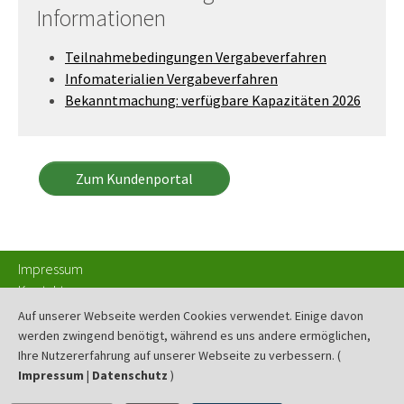
Informationen
Teilnahmebedingungen Vergabeverfahren
Infomaterialien Vergabeverfahren
Bekanntmachung: verfügbare Kapazitäten 2026
Zum Kundenportal
Impressum
Kontakt
Datenschutz
Auf unserer Webseite werden Cookies verwendet. Einige davon
Disclaimer
werden zwingend benötigt, während es uns andere ermöglichen,
Beschwerde & Schlichtung
Ihre Nutzererfahrung auf unserer Webseite zu verbessern. (
Impressum
|
Datenschutz
)
Medienservice
Barrierefreiheit